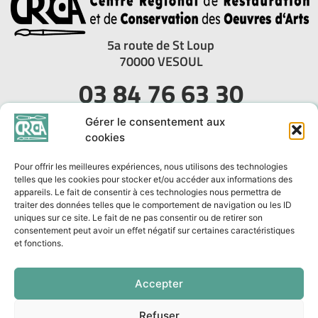
5a route de St Loup
70000 VESOUL
03 84 76 63 30
mail: contact@crrcoa.fr
Gérer le consentement aux
cookies
Pour offrir les meilleures expériences, nous utilisons des technologies
telles que les cookies pour stocker et/ou accéder aux informations des
appareils. Le fait de consentir à ces technologies nous permettra de
traiter des données telles que le comportement de navigation ou les ID
Partenaires
Mentions légales
uniques sur ce site. Le fait de ne pas consentir ou de retirer son
consentement peut avoir un effet négatif sur certaines caractéristiques
et fonctions.
Politique de confidentialité
Liens utiles
Politique de cookies (UE)
Accepter
© crrcoa 2023. Toute reproduction même partielle est interdite.
Refuser