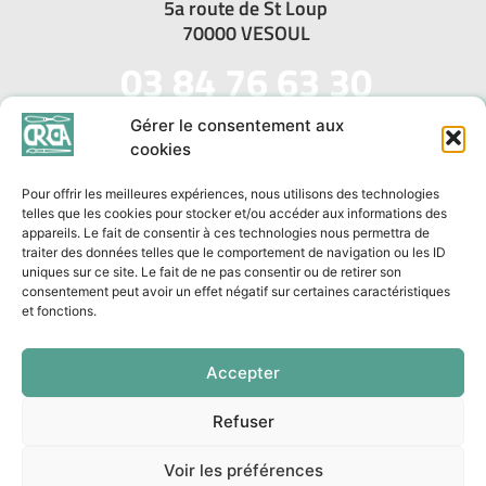
5a route de St Loup
70000 VESOUL
03 84 76 63 30
mail: contact@crrcoa.fr
Gérer le consentement aux
cookies
Pour offrir les meilleures expériences, nous utilisons des technologies
telles que les cookies pour stocker et/ou accéder aux informations des
appareils. Le fait de consentir à ces technologies nous permettra de
traiter des données telles que le comportement de navigation ou les ID
Partenaires
Mentions légales
uniques sur ce site. Le fait de ne pas consentir ou de retirer son
consentement peut avoir un effet négatif sur certaines caractéristiques
et fonctions.
Politique de confidentialité
Liens utiles
Politique de cookies (UE)
Accepter
© crrcoa 2023. Toute reproduction même partielle est interdite.
Refuser
Voir les préférences